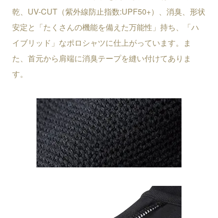
乾、UV-CUT（紫外線防止指数:UPF50+）、消臭、形状
安定と「たくさんの機能を備えた万能性」持ち、「ハ
イブリッド」なポロシャツに仕上がっています。ま
た、首元から肩端に消臭テープを縫い付けてありま
す。